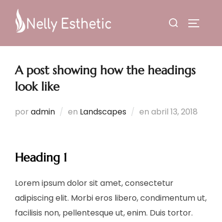
Saltar
Buscar:
al
ALTERN
contenido
A post showing how the headings
look like
Publicado
por
admin
en
Landscapes
en
abril 13, 2018
el
Heading 1
Lorem ipsum dolor sit amet, consectetur
adipiscing elit. Morbi eros libero, condimentum ut,
facilisis non, pellentesque ut, enim. Duis tortor.